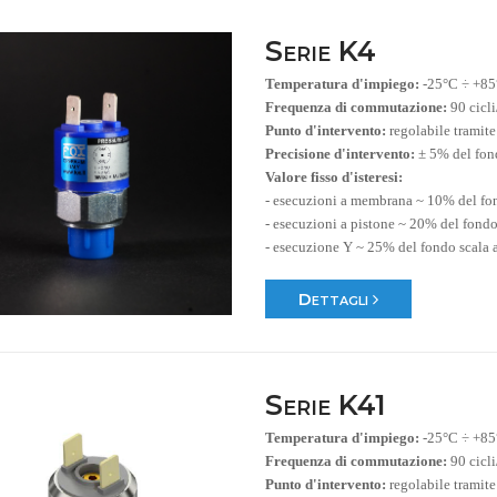
Serie K4
Temperatura d'impiego:
-25°C ÷ +8
Frequenza di commutazione:
90 cicl
Punto d'intervento:
regolabile tramite
Precisione d'intervento:
± 5% del fon
Valore fisso d'isteresi:
- esecuzioni a membrana ~ 10% del fo
- esecuzioni a pistone ~ 20% del fondo
- esecuzione Y ~ 25% del fondo scala 
Dettagli
Serie K41
Temperatura d'impiego:
-25°C ÷ +8
Frequenza di commutazione:
90 cicl
Punto d'intervento:
regolabile tramite