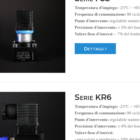
Temperatura d'impiego:
-25°C ÷ +8
Frequenza di commutazione:
90 cicl
Punto d'intervento:
regolabile tramite
Precisione d'intervento:
± 3% del fon
Valore fisso d'isteresi:
~ 7% del fondo
Dettagli
Serie KR6
Temperatura d'impiego:
-25°C ÷ +8
Frequenza di commutazione:
90 cicl
Punto d'intervento:
regolabile tramite
Precisione d'intervento:
± 4% del fon
Valore fisso d'isteresi:
- esecuzioni a membrana ~ 10% del fo