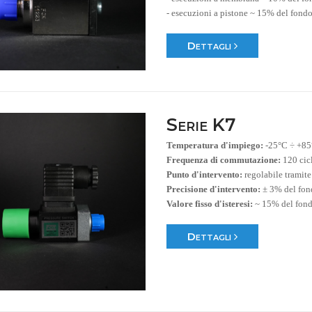
- esecuzioni a pistone ~ 15% del fondo
Dettagli
Serie K7
Temperatura d'impiego:
-25°C ÷ +8
Frequenza di commutazione:
120 cic
Punto d'intervento:
regolabile tramit
Precisione d'intervento:
± 3% del fon
Valore fisso d'isteresi:
~ 15% del fond
Dettagli