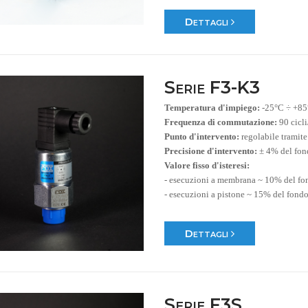
Dettagli
Serie F3-K3
Temperatura d'impiego:
-25°C ÷ +8
Frequenza di commutazione:
90 cicl
Punto d'intervento:
regolabile tramite
Precisione d'intervento:
± 4% del fon
Valore fisso d'isteresi:
- esecuzioni a membrana ~ 10% del fo
- esecuzioni a pistone ~ 15% del fondo
Dettagli
Serie F3S