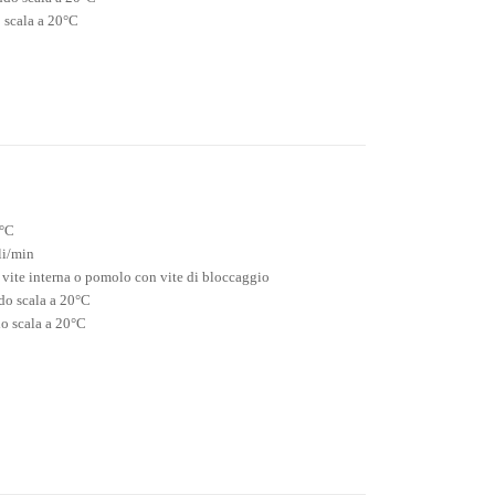
 scala a 20°C
5°C
li/min
e vite interna o pomolo con vite di bloccaggio
do scala a 20°C
o scala a 20°C