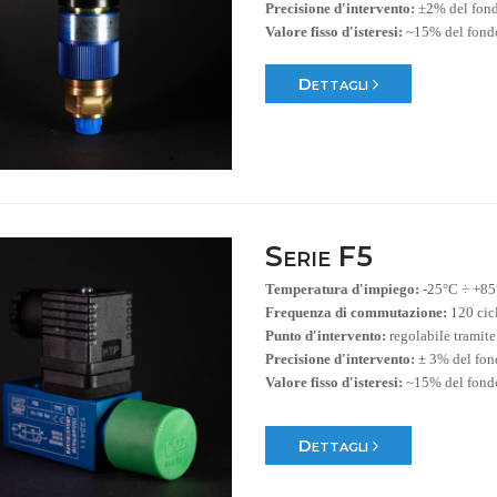
Precisione d'intervento:
±2% del fond
Valore fisso d'isteresi:
~15% del fondo
Dettagli
Serie F5
Temperatura d'impiego:
-25°C ÷ +8
Frequenza di commutazione:
120 cic
Punto d'intervento:
regolabile tramit
Precisione d'intervento:
± 3% del fon
Valore fisso d'isteresi:
~15% del fondo
Dettagli