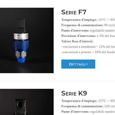
Serie F7
Temperatura d'impiego:
-25°C ÷ +8
Frequenza di commutazione:
90 cicl
Punto d'intervento:
regolabile tramite
Precisione d'intervento:
± 3% del fon
Valore fisso d'isteresi:
- esecuzioni a membrana ~ 12% del fo
- esecuzioni a pistone ~ 18% del fondo
Dettagli
Serie K9
Temperatura d'impiego:
-25°C ÷ +8
Frequenza di commutazione:
120 cic
Punto d'intervento:
regolabile tramite