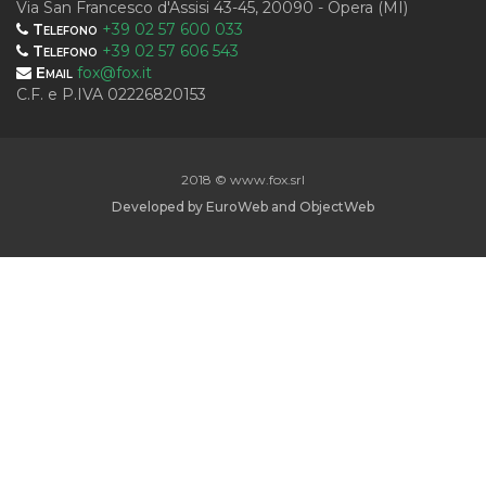
Via San Francesco d'Assisi 43-45, 20090 - Opera (MI)
Telefono
+39 02 57 600 033
Telefono
+39 02 57 606 543
Email
fox@fox.it
C.F. e P.IVA 02226820153
2018 © www.fox.srl
Developed by
EuroWeb
and
ObjectWeb