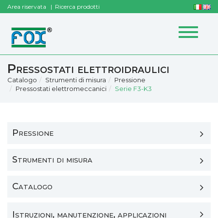
Area riservata
Ricerca prodotti
Toggle
navigat
Pressostati elettroidraulici
Catalogo
Strumenti di misura
Pressione
Pressostati elettromeccanici
Serie F3-K3
Pressione
Strumenti di misura
Catalogo
Istruzioni, manutenzione, applicazioni