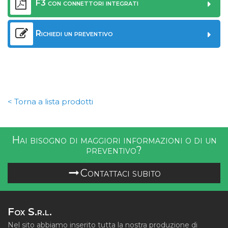
F3 con connettori integrati
Richiedi un preventivo
< Torna a lista prodotti
Hai bisogno di maggiori informazioni o di un
preventivo?
Contattaci subito
Fox S.r.l.
Nel sito abbiamo inserito tutta la nostra produzione di