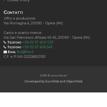
Cookie Policy
Contatti
Uffici e produzione:
Via Romagna 6, 20090 - Opera (MI)
Carico e scarico merce:
Via San Francesco d'Assisi 43-45, 20090 - Opera (MI)
Telefono
+39 02 57 600 033
Telefono
+39 02 57 606 543
Email
fox@fox.it
C.F. e P.IVA 02226820153
2018 © www.fox.srl
Developed by
EuroWeb
and
ObjectWeb