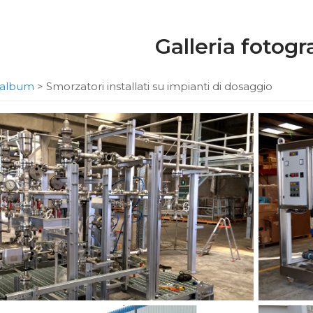
Galleria fotogr
i album
>
Smorzatori installati su impianti di dosaggio