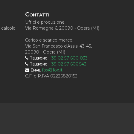
Contatti
Uffici e produzione:
calcolo
Via Romagna 6, 20090 - Opera (MI)
Carico e scarico merce:
y
Via San Francesco d'Assisi 43-45,
20090 - Opera (MI)
Telefono
+39 02 57 600 033
Telefono
+39 02 57 606 543
Email
fox@fox.it
C.F. e P.IVA 02226820153