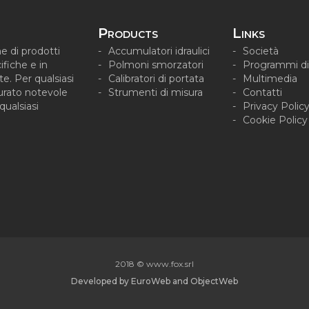
Products
Links
e di prodotti
Accumulatori idraulici
Società
ifiche e in
Polmoni smorzatori
Programmi di 
te. Per qualsiasi
Calibratori di portata
Multimedia
turato notevole
Strumenti di misura
Contatti
ualsiasi
Privacy Polic
Cookie Policy
2018 © www.fox.srl
Developed by
EuroWeb
and
ObjectWeb