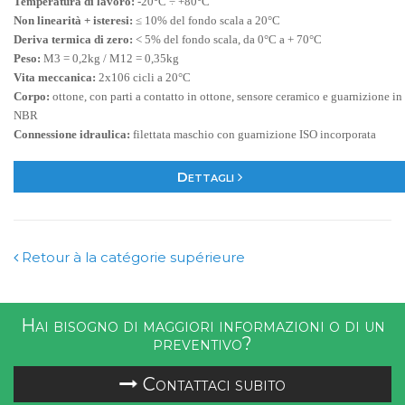
Temperatura di lavoro:
-20°C ÷ +80°C
Non linearità + isteresi:
≤ 10% del fondo scala a 20°C
Deriva termica di zero:
< 5% del fondo scala, da 0°C a + 70°C
Peso:
M3 = 0,2kg / M12 = 0,35kg
Vita meccanica:
2x106 cicli a 20°C
Corpo:
ottone, con parti a contatto in ottone, sensore ceramico e guarnizione in
NBR
Connessione idraulica:
filettata maschio con guarnizione ISO incorporata
Dettagli
Retour à la catégorie supérieure
Hai bisogno di maggiori informazioni o di un
preventivo?
Contattaci subito