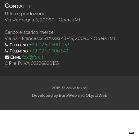
Contatti
Uffici e produzione:
Via Romagna 6, 20090 - Opera (MI)
Carico e scarico merce:
Via San Francesco d'Assisi 43-45, 20090 - Opera (MI)
Telefono
+39 02 57 600 033
Telefono
+39 02 57 606 543
Email
fox@fox.it
C.F. e P.IVA 02226820153
2018 © www.fox.srl
Developed by
EuroWeb
and
ObjectWeb