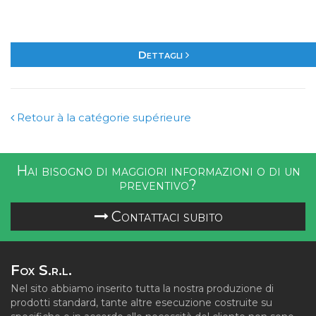
Dettagli
Retour à la catégorie supérieure
Hai bisogno di maggiori informazioni o di un
preventivo?
Contattaci subito
Fox S.r.l.
Nel sito abbiamo inserito tutta la nostra produzione di
prodotti standard, tante altre esecuzione costruite su