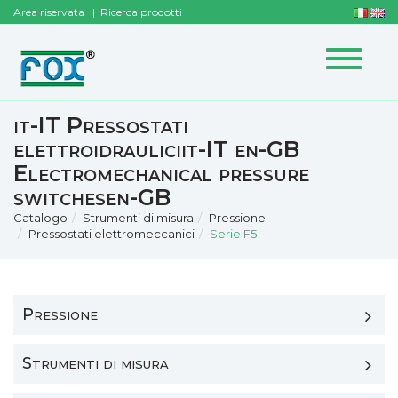
Area riservata
Ricerca prodotti
Toggle
navigat
it-IT Pressostati
elettroidrauliciit-IT en-GB
Electromechanical pressure
switchesen-GB
Catalogo
Strumenti di misura
Pressione
Pressostati elettromeccanici
Serie F5
Pressione
Strumenti di misura