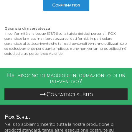
Confirmation
Garanzia di riservatezza
In conformità alla Legge 675/96 sulla tutela dei dati personali, FOX
garantisce la massima riservatezza sui dati forniti: in particolare
garantisce al sottoscrivente che tali dati personali verranno utilizzati solo
ed esclusivamente per quanto indicato e che non verranno pubblicati né
ceduti ad altre persone e/o Aziende.
Hai bisogno di maggiori informazioni o di un
preventivo?
Contattaci subito
Fox S.r.l.
Nel sito abbiamo inserito tutta la nostra produzione di
prodotti standard, tante altre esecuzione costruite su