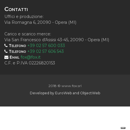
Contatti
Uffici e produzione:
Via Romagna 6, 20090 - Opera (MI)
Carico e scarico merce:
Via San Francesco d'Assisi 43-45, 20090 - Opera (MI)
Telefono
+39 02 57 600 033
Telefono
+39 02 57 606 543
Email
fox@fox.it
C.F. e P.IVA 02226820153
2018 © www.fox.srl
Developed by
EuroWeb
and
ObjectWeb