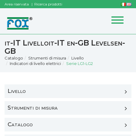
Area riservata
Ricerca prodotti
Toggle
navigat
it-IT Livelloit-IT en-GB Levelsen-
GB
Catalogo
Strumenti di misura
Livello
Indicatori di livello elettrici
Serie LG1-LG2
Livello
Strumenti di misura
Catalogo