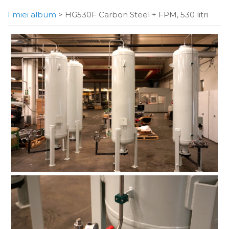
I miei album
>
HG530F Carbon Steel + FPM, 530 litri